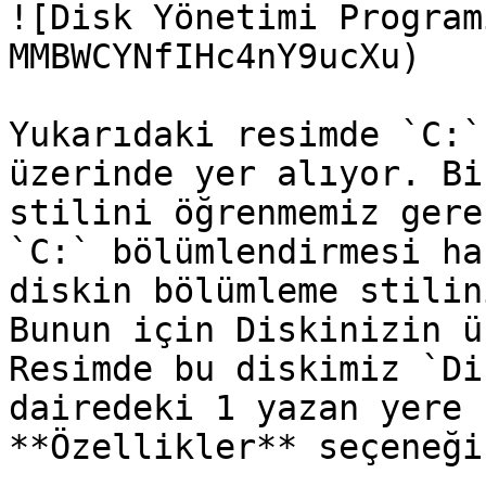
![Disk Yönetimi Program
MMBWCYNfIHc4nY9ucXu)

Yukarıdaki resimde `C:`
üzerinde yer alıyor. Bi
stilini öğrenmemiz gere
`C:` bölümlendirmesi ha
diskin bölümleme stilin
Bunun için Diskinizin ü
Resimde bu diskimiz `Di
dairedeki 1 yazan yere 
**Özellikler** seçeneği