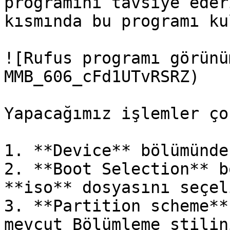
programını tavsiye eder
kısmında bu programı ku
![Rufus programı görünü
MMB_606_cFd1UTvRSRZ)

Yapacağımız işlemler ço
1. **Device** bölümünde
2. **Boot Selection** b
**iso** dosyasını seçeli
3. **Partition scheme**
mevcut Bölümleme stilin