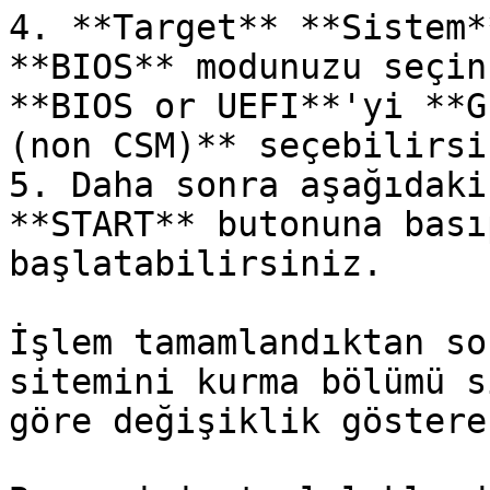
4. **Target** **Sistem*
**BIOS** modunuzu seçin
**BIOS or UEFI**'yi **G
(non CSM)** seçebilirsin
5. Daha sonra aşağıdaki
**START** butonuna bası
başlatabilirsiniz.

İşlem tamamlandıktan so
sitemini kurma bölümü s
göre değişiklik göstere