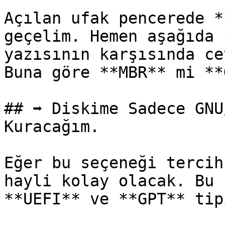
Açılan ufak pencerede *
geçelim. Hemen aşağıda 
yazısının karşısında ce
Buna göre **MBR** mi **
## ➡️ Diskime Sadece GNU
Kuracağım.

Eğer bu seçeneği tercih
hayli kolay olacak. Bu 
**UEFI** ve **GPT** tip